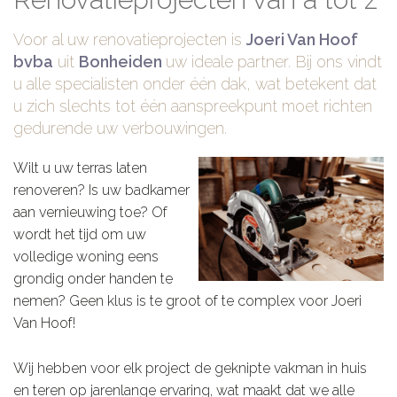
Voor al uw renovatieprojecten is
Joeri Van Hoof
bvba
uit
Bonheiden
uw ideale partner. Bij ons vindt
u alle specialisten onder één dak, wat betekent dat
u zich slechts tot één aanspreekpunt moet richten
gedurende uw verbouwingen.
Wilt u uw terras laten
renoveren? Is uw badkamer
aan vernieuwing toe? Of
wordt het tijd om uw
volledige woning eens
grondig onder handen te
nemen? Geen klus is te groot of te complex voor Joeri
Van Hoof!
Wij hebben voor elk project de geknipte vakman in huis
en teren op jarenlange ervaring, wat maakt dat we alle