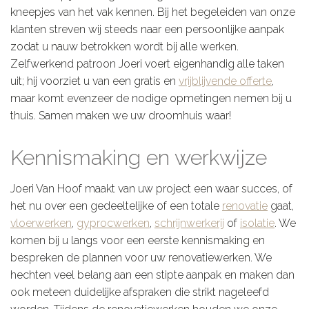
kneepjes van het vak kennen. Bij het begeleiden van onze
klanten streven wij steeds naar een persoonlijke aanpak
zodat u nauw betrokken wordt bij alle werken.
Zelfwerkend patroon Joeri voert eigenhandig alle taken
uit; hij voorziet u van een gratis en
vrijblijvende offerte
,
maar komt evenzeer de nodige opmetingen nemen bij u
thuis. Samen maken we uw droomhuis waar!
Kennismaking en werkwijze
Joeri Van Hoof maakt van uw project een waar succes, of
het nu over een gedeeltelijke of een totale
renovatie
gaat,
vloerwerken
,
gyprocwerken
,
schrijnwerkerij
of
isolatie
. We
komen bij u langs voor een eerste kennismaking en
bespreken de plannen voor uw renovatiewerken. We
hechten veel belang aan een stipte aanpak en maken dan
ook meteen duidelijke afspraken die strikt nageleefd